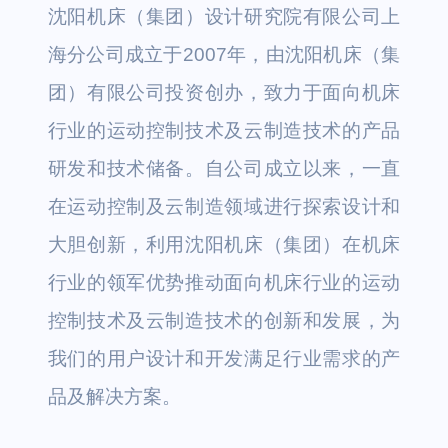
沈阳机床（集团）设计研究院有限公司上
海分公司成立于2007年，由沈阳机床（集
团）有限公司投资创办，致力于面向机床
行业的运动控制技术及云制造技术的产品
研发和技术储备。自公司成立以来，一直
在运动控制及云制造领域进行探索设计和
大胆创新，利用沈阳机床（集团）在机床
行业的领军优势推动面向机床行业的运动
控制技术及云制造技术的创新和发展，为
我们的用户设计和开发满足行业需求的产
品及解决方案。