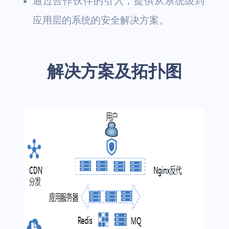
通过合作伙伴的引入，提供从系统级到
应用层的系统的安全解决方案。
解决方案及拓扑图