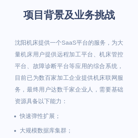
项目背景及业务挑战
沈阳机床提供一个SaaS平台的服务，为大
量机床用户提供远程加工平台、机床管控
平台、故障诊断平台等应用的综合系统，
目前已为数百家加工企业提供机床联网服
务，最终用户达数千家企业人，需要基础
资源具备以下能力：
快速弹性扩展；
大规模数据库集群；