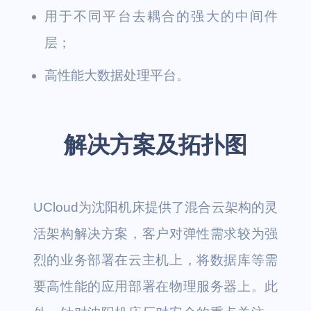
用于不同平台去耦合的强大的中间件
层；
高性能大数据处理平台。
解决方案及拓扑图
UCloud为沈阳机床提供了混合云架构的灵
活架构解决方案，客户对弹性需求较为强
烈的业务部署在云主机上，将数据库等需
要高性能的应用部署在物理服务器上。此