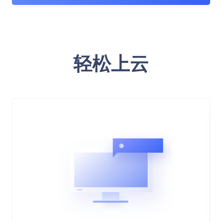
场景描述
UCloud物联网通过UIoT Core物联网平台
场景描述
轻松上云
以及UIoT Edge物联网边缘网关，帮助工
UCloud物联网给物业管理人员提供数字化
厂完成数字化改造。实现工厂从上下游供
场景描述
的管理手段，帮助物业领域的楼控系统、
应销售、仓储、产量、能耗、计件、质
UCloud物联网帮助功耗能企业实现水、
停车系统、环境监测系统、电子围栏系
检、出入库全流程的数字化管理，实现全
电、气、热的数据采集、远传、存储、预
统、通行系统实现集中化控制，实时化监
程跟踪、实时知晓、全局把控工厂生产、
处理、统计分析等功能，依赖一站式能耗
管。故障报警、异常检测，工单派发，及
销售进度。
管理平台，帮助用户实现用能分析、用能
时响应。
概览、能效诊断、告警管理、辅助决策，
主要应用领域
主要应用领域
为企业能源规划、能源管理和经济运行管
机加工行业、纺织印染行业、锅炉热泵行
理提供整体解决方案。