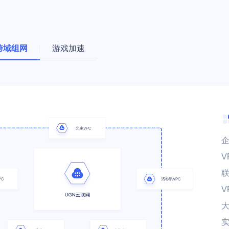
跨域组网
游戏加速
V
V