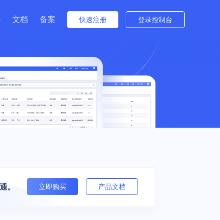
p
文档
备案
快速注册
登录控制台
者关系
与培训
出海
金融
游戏全球服
 电商出海业务 |
电商 | 游戏
信创云 | 数据流通 | 云原生 | 视
Beta版
行情（沪市）
频云 | 安全
间件
接入网
数据仓库
多云与迁移
公告（沪市）
住宅IP
中国台湾特惠
中国香港特惠
群 UHadoop
atch
外网弹性IP EIP
数据仓库 UDW Clickhouse
数据传输服务 UDTS
方式（董事会办公室）
S
T
共享流量包 UTP
cVPN
UKafka
TA
园区
医疗健康
智能汽车视频云
视频服务
N
通。
立即购买
产品文档
直播 | 课堂直
慧养老 | 智慧楼
传统医院 | 基层医疗机构 | 在
抗弱网，低延迟 | 全面数据安
云直播 ULive
| 物联网
线医疗
全保障 | 多种互动模式