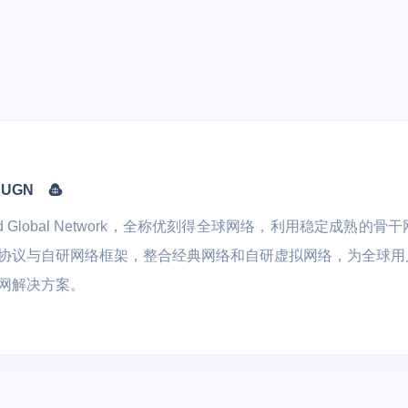
L数据库 TiDB
云硬盘 UDisk
全球动态加速 P
文件存储 UFS
应用仓库加速 U
文件存储 UPFS
智慧农业
远程桌面云
对象存储 US3
视盒子 | 直播客
 车联网 | 智能制造
数字化生产管理 | 物联网LoRa
医联体 | 生物
磁盘快照服务 USnap
通讯技术 | 土壤质量标准化技
UGN
数据方舟 UDataArk
术
oud Global Network，全称优刻得全球网络，利用稳定成
UEC-VM
协议与自研网络框架，整合经典网络和自研虚拟网络，为全球用
网解决方案。
医疗
物联网边缘网关 |
医院信息化云基石 | 医院混合
能效诊断
云容灾备份 | 区域医疗健康云