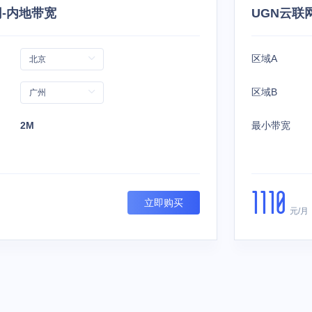
网-内地带宽
UGN云联
区域A
区域B
2M
最小带宽
1110
立即购买
元/月