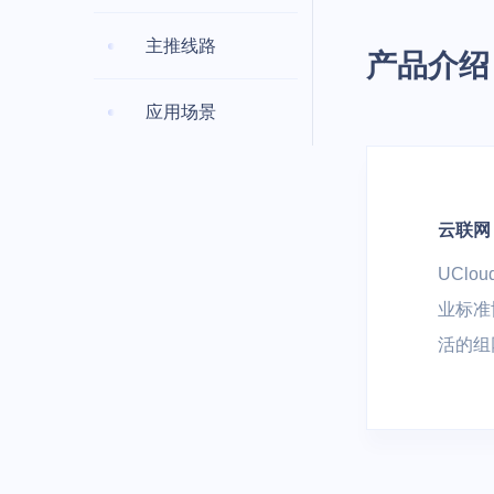
容器云 UK8S
分布式NewSQ
安全、开发与运维
主推线路
产品介绍
DDoS防护
堡垒机
云分发
应用场景
云游戏
AI+IoT
混合云与私有云
云分发 UCDN
大作随玩 | 电
AI | 物联网 |
私有云
混合云
户 | 游戏内容
边缘计算
云联网 
云通信与企业应用
UCl
边缘计算虚拟机 
短信服务
域名服务
业标准
活的组
智慧能源
物联网平台 | 
用能分析 | 