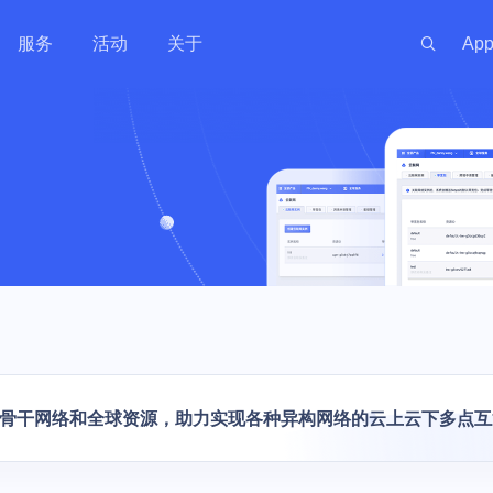
服务
活动
关于
Ap
新闻资讯
服务体系
金融
政府
渠道伙伴
游戏
出海
投资
社区
 线上线下一体化
训机构 | 教务机
银行 | 证券 | 互联网金融
政务云 | 政府数据开放 | 高性
手游 | 端游 | 
游戏出海业务 |
开发者资源
社区
最新动态
代理商管理
实时
能计算 | 智慧农业 | 智慧养老
区块链技术
能
云上网络
AI原生数据服务
安全合规
私有云
企业应用
混合组网
大数据与中
监控与运维
技术支持
安全资讯
公司
GPU算力特惠
量化交易主机
OpenClaw
原生
运维服务
MySQL
PICPIK.AI
 UWAF
d
UVMS
私有网络 UVPC
AI长期记忆库 MemoryDB
堡垒机 UAuditHost
私有云 UCloudStack
域名服务 UDNR
云联网 UGN
托管Hadoop集
云监控 CloudW
产品动态
联系
服务支持计划
ost
MongoDB
odelVerse
 UDDoS
ONE
S
负载均衡 ULB
AI应用开发平台 Supabase
等保咨询 UDBCP
智能大数据平台专业版 USDP
SSL证书管理 USSL
智联 UWAN
云搜索服务 CS
网络拨测 UND
专家服务
PHost
ostgreSQL
HIDS
UCMP
S
私有连接 PrivateLink
AI数据库 AIDB
数据安全解决方案 UDSS
超融合一体机 Utrion
VPN网关 IPSe
Kafka消息队列 
网络流量分析 N
新零售
工业
视频直播
智慧物业与
推荐有礼
机 UPHost
QL Server
yM Alert
K
云解析 UDNS
安全屋 SafeHouse
统一存储 UCloudStor
高速通道 UDP
等保合规服务
骨干网络和全球资源，助力实现各种异构网络的云上云下多点互
慧校园 | 教学实
 | 媒体
电商 | 门店 | 商超 | 品牌商
工业数据采集应用 | 数字孪生 |
娱乐直播 | 赛事
智慧社区 | 智
et
Memcache
信创云 UXC
性能计算
备案服务
视频云 | 智慧运维
播 | 短视频
宇 | 智慧物业 
存储
网络加速
LightHost
Redis