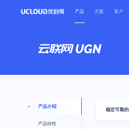
产品
方案
客户
行业解决方案
热门活动
加入合作伙伴体系
技术生态
关于UCloud
保障体系
零售
教育
热门活动
医疗
最新热门优惠集结
教育行业
UGN
UCloud秉持开放、合作、
云联网
大数据及BI |
在线教育 | 培
安全中心
共赢的态度，赋能伙伴为用
优云精选
公司介绍
营销 | 云原生
构 | 中小学
基础云计算
通用解决方案
产品活动
计算
数据库
通用人工智
安全防护
混合云
云通信
户提供更加优质的服务。
数据保障（GDPR）
联系我们
云主机
基础网络
云备份
云主机/GPU等产品
高可用
企业采购季
云主机 UHost
云数据库 UDB 
AI图像处理平台 
WEB应用防火墙
混合云 UHybri
语音消息服务 
加入我们
数据库与大数据
GPU云主机 UH
云数据库 UDB 
模型服务平台 UM
DDoS攻击防护
金翼专区 UXZ
短信服务 USM
地域特惠
开源工作
Hadoop
数据仓库
港台/亚洲等火热节点
裸金属云主机 U
云数据库 UDB P
主机入侵检测 U
多云管理平台 
视频短信 ISM
教育
政务企业
越南特惠专区
产品介绍
GPU裸金属云主
云数据库 UDB S
天镜·智能告警 Sk
短链工具 USL
稳定可靠的
云网融合 | 智
政务 | 传统企业
人工智能
场景特惠
私有专区 UDS
云内存 UMem 
训平台 | 高
大模型产品
产品特性
跨境业务/量化交易等
轻量应用云主机 U
云内存 UMem 