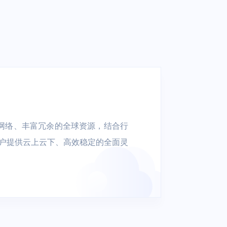
athX
AAA
智慧楼宇
制药
考勤管理 | 人脸门禁 | 智能迎
宾 | 访客管理
熟的骨干网络、丰富冗余的全球资源，结合行
户提供云上云下、高效稳定的全面灵