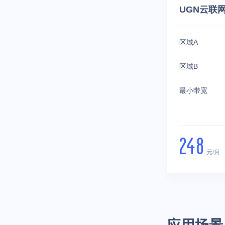
UGN云联
区域A
区域B
最小带宽
248
元/月