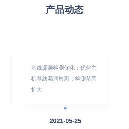
产品动态
混合云防护场景
通过将主机入侵检测UHIDS防护集群部署客户
主
基线漏洞检测优化：优化主
的本地环境，支持公有云、专有云、线下IDC机
等保合规场景
房等多种环境下主机系统防护，且通过主机入
围
机基线漏洞检测，检测范围
满足等保2.0要求、等保二级必选要求、等保三
侵检测UHIDS控制台支持云上统一管控和运
扩大
级必选要求、等保三级增强要求和满足多云部
维。
署模式。
2021-05-25